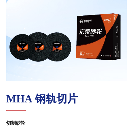
MHA 钢轨切片
切割砂轮